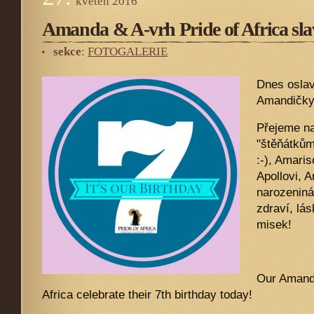
květen
2016
Amanda & A-vrh Pride of Africa slav
sekce
:
FOTOGALERIE
Dnes oslav
Amandičky 
Přejeme n
"štěňátkům
:-), Amaris
Apollovi, A
narozeniná
zdraví, lá
misek!
Our Amand
Africa celebrate their 7th birthday today!