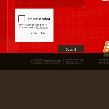
RGS Nostromo
Zařaďte
novinka 