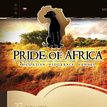
NO
česká
verze
27.