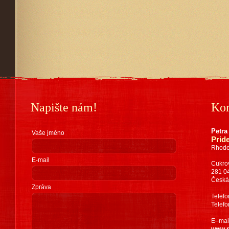
Napište nám!
Kon
Petra
Vaše jméno
Pride
Rhode
E-mail
Cukro
281 0
Česká
Zpráva
Telef
Telef
E–mai
www.p