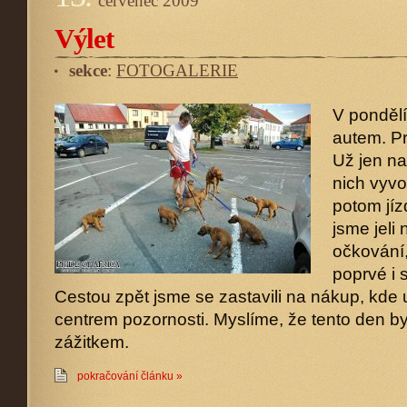
červenec
2009
Výlet
sekce
:
FOTOGALERIE
V pondělí
autem. Pr
Už jen na
nich vyvo
potom jíz
jsme jeli
očkování,
poprvé i 
Cestou zpět jsme se zastavili na nákup, kde 
centrem pozornosti. Myslíme, že tento den by
zážitkem.
pokračování článku »