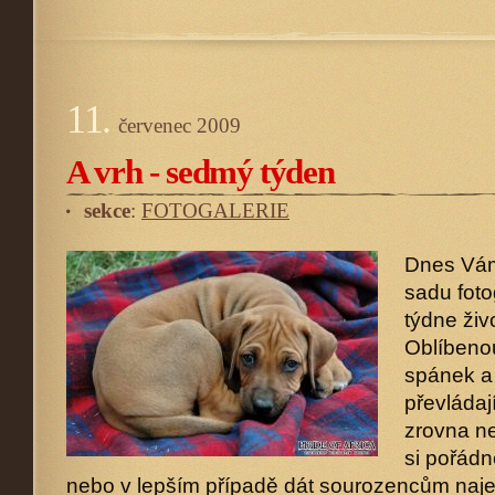
11.
červenec
2009
A vrh - sedmý týden
sekce
:
FOTOGALERIE
Dnes Vám
sadu foto
týdne živ
Oblíbenou
spánek a 
převláda
zrovna ne
si pořád
nebo v lepším případě dát sourozencům naje