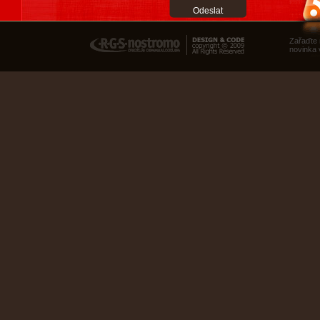
RGS Nostromo
Zařaďte
novinka 