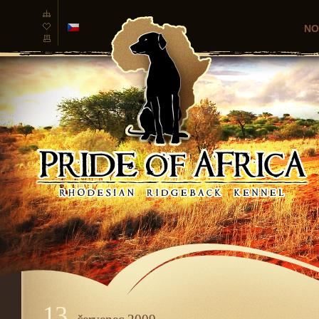
NO
česká
verze
13.