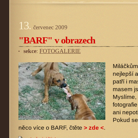
13.
červenec
2009
"BARF" v obrazech
sekce
:
FOTOGALERIE
Miláčkům
nejlepší 
patří i m
masem js
Myslíme, 
fotografi
ani nepot
Pokud se
něco více o BARF, čtěte
> zde <
.