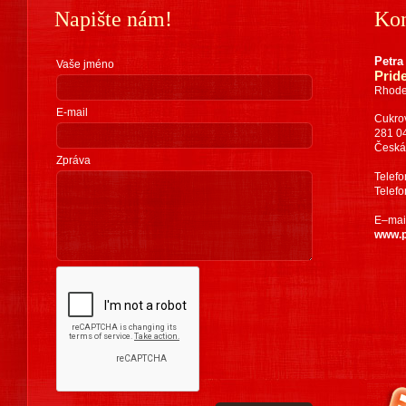
Napište nám!
Kon
Petra
Vaše jméno
Pride
Rhode
E-mail
Cukro
281 0
Česká
Zpráva
Telef
Telef
E–mai
www.p