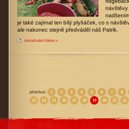
ridgeback
návštěvy 
nadšením 
je také zajímal ten bílý plyšáček, co s návštěv
ale nakonec stejně předváděl náš Patrik.
pokračování článku »
předchozí
1
2
3
4
5
6
7
8
13
14
15
16
17
18
19
20
21
22