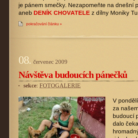
je pánem smečky. Nezapomeňte na dnešní př
aneb
DENÍK CHOVATELE
z dílny Moniky T
pokračování článku »
08.
červenec
2009
Návštěva budoucích pánečků
sekce
:
FOTOGALERIE
V pondělí
za našem
budoucí 
dalo čeka
hromadný