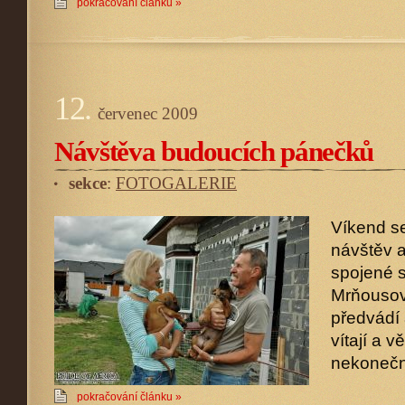
pokračování článku »
12.
červenec
2009
Návštěva budoucích pánečků
sekce
:
FOTOGALERIE
Víkend se
návštěv a
spojené s
Mrňousov
předvádí
vítají a v
nekonečn
pokračování článku »