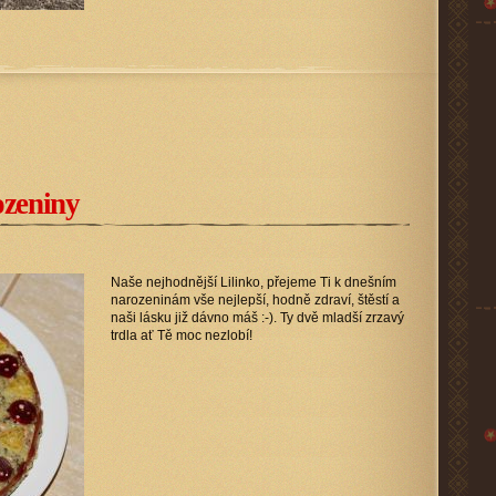
ozeniny
Naše nejhodnější Lilinko, přejeme Ti k dnešním
narozeninám vše nejlepší, hodně zdraví, štěstí a
naši lásku již dávno máš :-). Ty dvě mladší zrzavý
trdla ať Tě moc nezlobí!