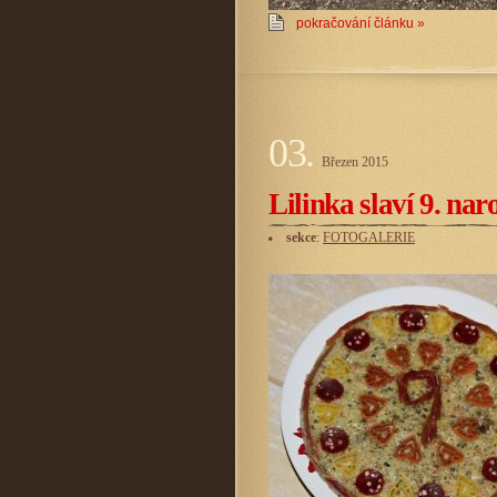
pokračování článku »
03.
Březen
2015
Lilinka slaví 9. nar
sekce
:
FOTOGALERIE