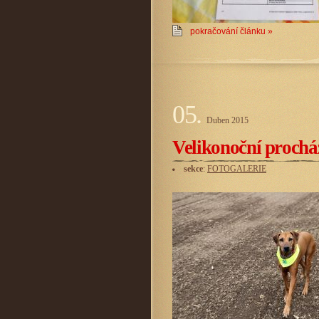
pokračování článku »
05.
Duben
2015
Velikonoční proch
sekce
:
FOTOGALERIE