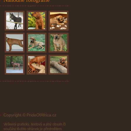
Copyright © PrideOfAfrica.cz
Veškerý grafický, textový a jiný obsah či
součást těchto stránek je předmětem