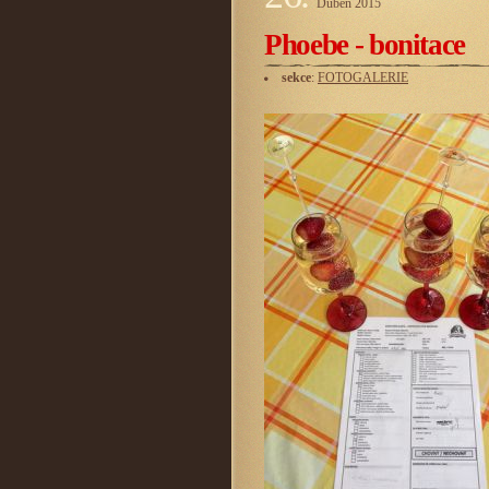
Duben
2015
Phoebe - bonitace
sekce
:
FOTOGALERIE