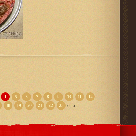
4
5
6
7
8
9
10
11
12
18
19
20
21
22
23
další