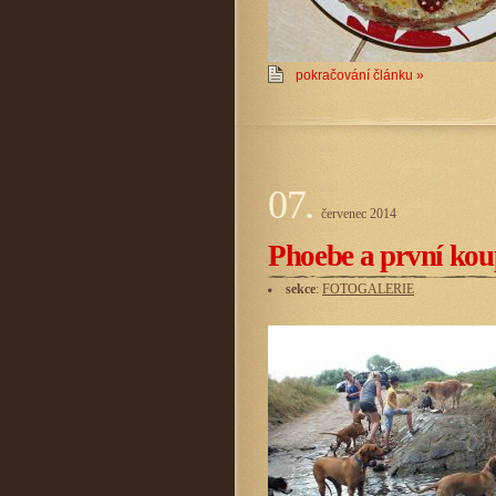
pokračování článku »
07.
červenec
2014
Phoebe a první kou
sekce
:
FOTOGALERIE