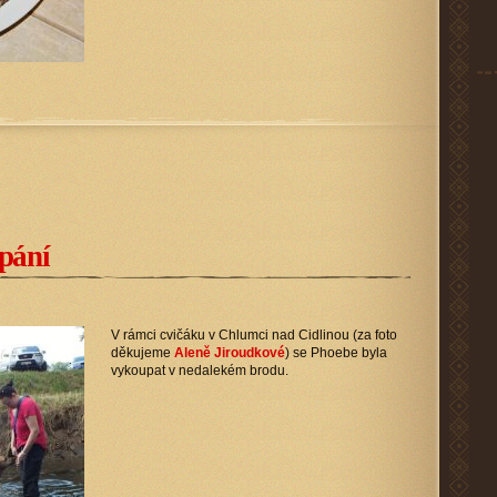
pání
V rámci cvičáku v Chlumci nad Cidlinou (za foto
děkujeme
Aleně Jiroudkové
) se Phoebe byla
vykoupat v nedalekém brodu.