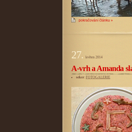
pokračování článku »
27.
květen
2014
A-vrh a Amanda sla
sekce
:
FOTOGALERIE