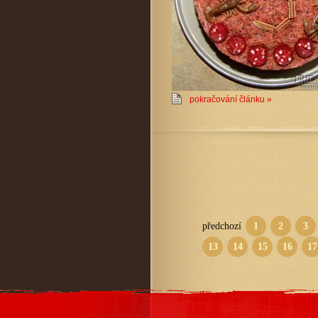
pokračování článku »
předchozí
1
2
3
13
14
15
16
17