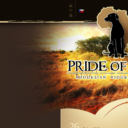
česká
verze
26.