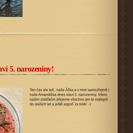
ví 5. narozeniny!
Ten čas ale letí.. naše Áčka a s nimi samozřejmě i
naše Amandička dnes slaví 5. narozeniny. Všem
našim zlatíčkům přejeme všechno jen to nejlepší
do dalších let a ještě aspoň 2x tolik! :-)